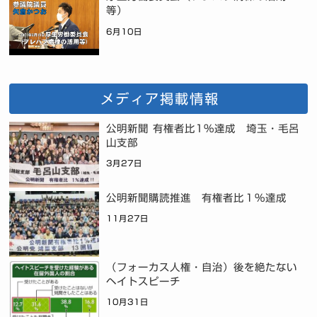
等）
6月10日
メディア掲載情報
公明新聞 有権者比1%達成 埼玉・毛呂
山支部
3月27日
公明新聞購読推進 有権者比１％達成
11月27日
（フォーカス人権・自治）後を絶たない
ヘイトスピーチ
10月31日