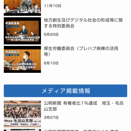
11月10日
地方創生及びデジタル社会の形成等に関
する特別委員会
5月20日
厚生労働委員会（プレハブ病棟の活用
等）
6月10日
メディア掲載情報
公明新聞 有権者比1%達成 埼玉・毛呂
山支部
3月27日