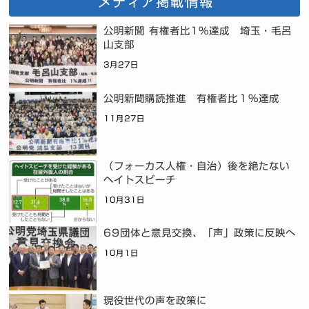
メディア掲載情報
公明新聞 有権者比1%達成 埼玉・毛呂
山支部
3月27日
公明新聞購読推進 有権者比１％達成
11月27日
（フォーカス人権・自治）後を絶たない
ヘイトスピーチ
10月31日
69団体と意見交換、「声」政策に反映へ
10月1日
現役世代の声を政策に