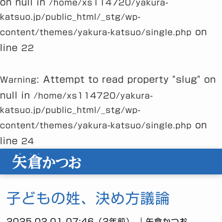
on null in
/home/xs114720/yakura-
katsuo.jp/public_html/_stg/wp-
on
content/themes/yakura-katsuo/single.php
line
22
: Attempt to read property "slug" on
Warning
null in
/home/xs114720/yakura-
katsuo.jp/public_html/_stg/wp-
on
content/themes/yakura-katsuo/single.php
line
24
子どもの姓、決め方議論
2025.02.01 07:46（2年前） ｜矢倉かつお