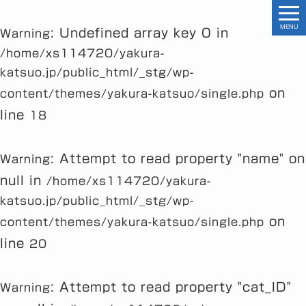
MENU
: Undefined array key 0 in
Warning
/home/xs114720/yakura-
katsuo.jp/public_html/_stg/wp-
on
content/themes/yakura-katsuo/single.php
line
18
: Attempt to read property "name" on
Warning
null in
/home/xs114720/yakura-
katsuo.jp/public_html/_stg/wp-
on
content/themes/yakura-katsuo/single.php
line
20
: Attempt to read property "cat_ID"
Warning