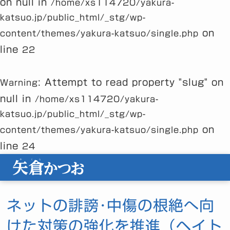
on null in
/home/xs114720/yakura-
katsuo.jp/public_html/_stg/wp-
on
content/themes/yakura-katsuo/single.php
line
22
: Attempt to read property "slug" on
Warning
null in
/home/xs114720/yakura-
katsuo.jp/public_html/_stg/wp-
on
content/themes/yakura-katsuo/single.php
line
24
ネットの誹謗･中傷の根絶へ向
けた対策の強化を推進（ヘイト