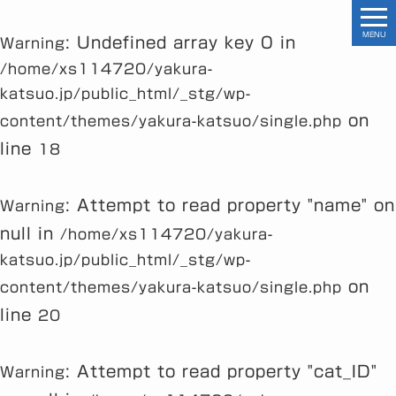
MENU
: Undefined array key 0 in
Warning
/home/xs114720/yakura-
katsuo.jp/public_html/_stg/wp-
on
content/themes/yakura-katsuo/single.php
line
18
: Attempt to read property "name" on
Warning
null in
/home/xs114720/yakura-
katsuo.jp/public_html/_stg/wp-
on
content/themes/yakura-katsuo/single.php
line
20
: Attempt to read property "cat_ID"
Warning