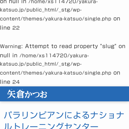
on null in
/home/xs114720/yakura-
katsuo.jp/public_html/_stg/wp-
on
content/themes/yakura-katsuo/single.php
line
22
: Attempt to read property "slug" on
Warning
null in
/home/xs114720/yakura-
katsuo.jp/public_html/_stg/wp-
on
content/themes/yakura-katsuo/single.php
line
24
パラリンピアンによるナショナ
ルトレーニングセンター