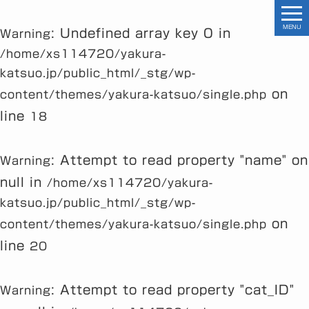
MENU
: Undefined array key 0 in
Warning
/home/xs114720/yakura-
katsuo.jp/public_html/_stg/wp-
on
content/themes/yakura-katsuo/single.php
line
18
: Attempt to read property "name" on
Warning
null in
/home/xs114720/yakura-
katsuo.jp/public_html/_stg/wp-
on
content/themes/yakura-katsuo/single.php
line
20
: Attempt to read property "cat_ID"
Warning