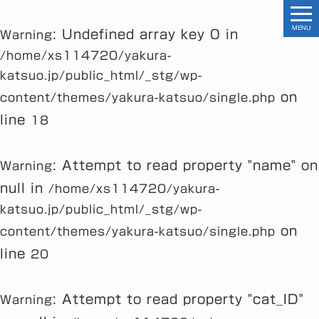
MENU
: Undefined array key 0 in
Warning
/home/xs114720/yakura-
katsuo.jp/public_html/_stg/wp-
on
content/themes/yakura-katsuo/single.php
line
18
: Attempt to read property "name" on
Warning
null in
/home/xs114720/yakura-
katsuo.jp/public_html/_stg/wp-
on
content/themes/yakura-katsuo/single.php
line
20
: Attempt to read property "cat_ID"
Warning