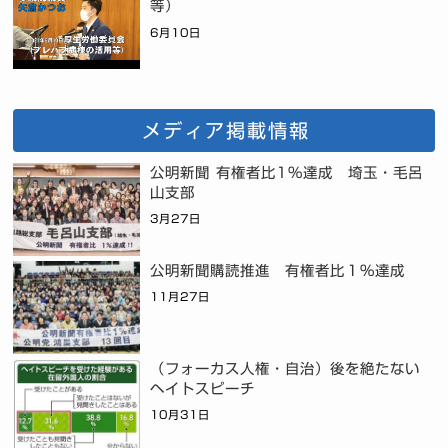
等）
6月10日
メディア掲載情報
公明新聞 有権者比1%達成 埼玉・毛呂
山支部
3月27日
公明新聞購読推進 有権者比１％達成
11月27日
（フォーカス人権・自治）後を絶たない
ヘイトスピーチ
10月31日