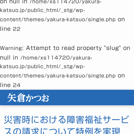
on null in
/home/xs114720/yakura-
katsuo.jp/public_html/_stg/wp-
on
content/themes/yakura-katsuo/single.php
line
22
: Attempt to read property "slug" on
Warning
null in
/home/xs114720/yakura-
katsuo.jp/public_html/_stg/wp-
on
content/themes/yakura-katsuo/single.php
line
24
災害時における障害福祉サービ
スの請求について特例を実現