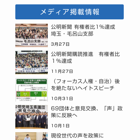
メディア掲載情報
公明新聞 有権者比1%達成
埼玉・毛呂山支部
3月27日
公明新聞購読推進 有権者比
１％達成
11月27日
（フォーカス人権・自治）後
を絶たないヘイトスピーチ
10月31日
69団体と意見交換、「声」政
策に反映へ
10月1日
現役世代の声を政策に