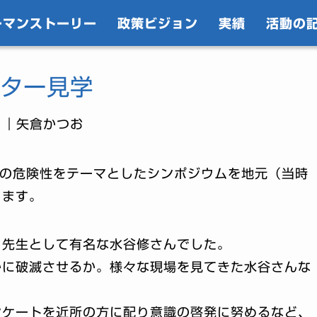
ーマンストーリー
政策ビジョン
実績
活動の
ター見学
｜矢倉かつお
剤の危険性をテーマとしたシンポジウムを地元（当時
ります。
り先生として有名な水谷修さんでした。
かに破滅させるか。様々な現場を見てきた水谷さんな
ンケートを近所の方に配り意識の啓発に努めるなど、