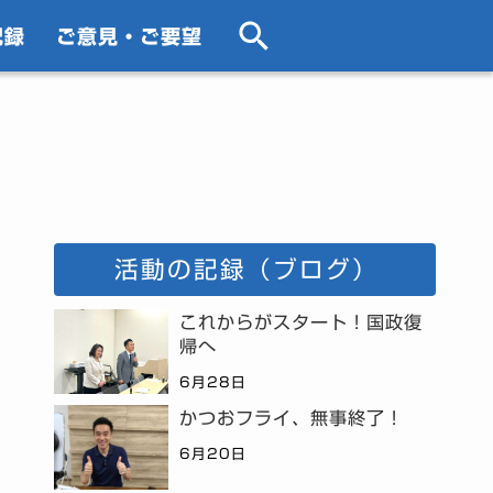
記録
ご意見・ご要望
活動の記録（ブログ）
これからがスタート！国政復
帰へ
6月28日
かつおフライ、無事終了！
6月20日