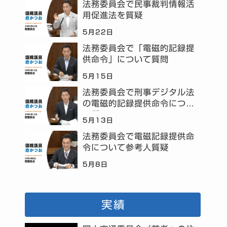
法務委員会で民事裁判情報活
用促進法を質疑
5月22日
法務委員会で「電磁的記録提
供命令」について質問
5月15日
法務委員会で刑事デジタル法
の電磁的記録提供命令につい
て質問
5月13日
法務委員会で電磁記録提供命
令について参考人質疑
5月8日
実績