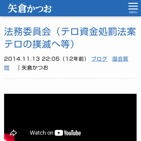
MENU
法務委員会（テロ資金処罰法案
テロの撲滅へ等）
2014.11.13 22:05（12年前）
ブログ
国会質
問
｜矢倉かつお