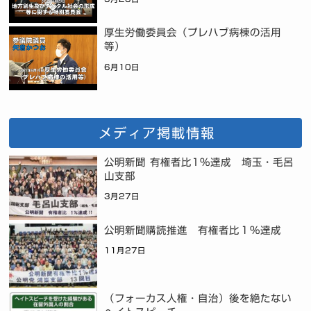
厚生労働委員会（プレハブ病棟の活用
等）
6月10日
メディア掲載情報
公明新聞 有権者比1%達成 埼玉・毛呂
山支部
3月27日
公明新聞購読推進 有権者比１％達成
11月27日
（フォーカス人権・自治）後を絶たない