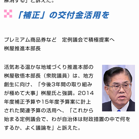
解消する」と訴えた。
「補正」の交付金活用を
プレミアム商品券など 定例議会で積極提案へ
桝屋推進本部長
活気ある温かな地域づくり推進本部の
桝屋敬悟本部長（衆院議員）は、地方
創生に向け、「今後3年間の取り組み
が極めて大事」桝屋氏と強調。2014
年度補正予算や15年度予算案に計上
された関連予算の活用へ、「これから
始まる定例議会で、わが自治体は財政措置の中で何を
するか、よく議論を」と訴えた。