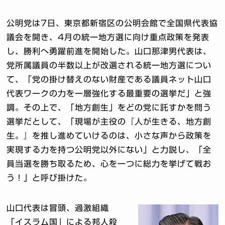
公明党は7日、東京都新宿区の公明会館で全国県代表協
議会を開き、4月の統一地方選に向け重点政策を発表
し、勝利へ勇躍前進を開始した。山口那津男代表は、
党所属議員の半数以上が改選される統一地方選につい
て、「党の掛け替えのない財産である議員ネット山口
代表ワークの力を一層強化する最重要の選挙だ」と強
調。その上で、「地方創生」をどの党に託すかを問う
選挙だとして、「現場が主役の『人が生きる、地方創
生。』を推し進めていけるのは、小さな声から政策を
実現する力を持つ公明党以外にない」と力説し、「全
員当選を勝ち取るため、心を一つに総力を挙げて戦お
う！」と呼び掛けた。
山口代表は冒頭、過激組織
「イスラム国」による邦人殺