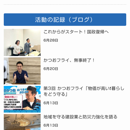
活動の記録（ブログ）
これからがスタート！国政復帰へ
6月28日
かつおフライ、無事終了！
6月20日
第3回 かつおフライ「物価が高い❗暮らし
をどう守る」
6月13日
地域を守る建設業と防災力強化を語る
6月13日