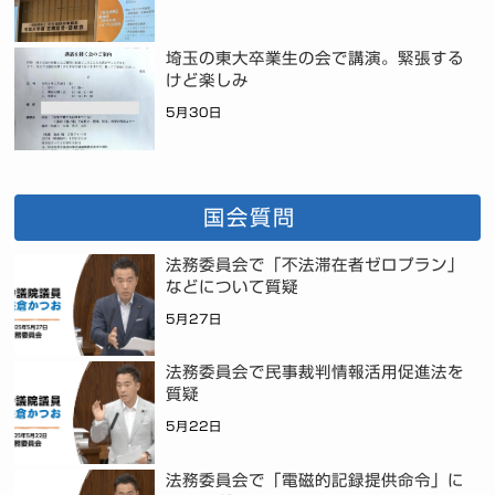
埼玉の東大卒業生の会で講演。緊張する
けど楽しみ
5月30日
国会質問
法務委員会で「不法滞在者ゼロプラン」
などについて質疑
5月27日
法務委員会で民事裁判情報活用促進法を
質疑
5月22日
法務委員会で「電磁的記録提供命令」に