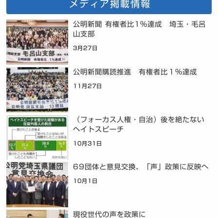
メディア掲載情報
公明新聞 有権者比1%達成 埼玉・毛呂
山支部
3月27日
公明新聞購読推進 有権者比１％達成
11月27日
（フォーカス人権・自治）後を絶たない
ヘイトスピーチ
10月31日
69団体と意見交換、「声」政策に反映へ
10月1日
現役世代の声を政策に