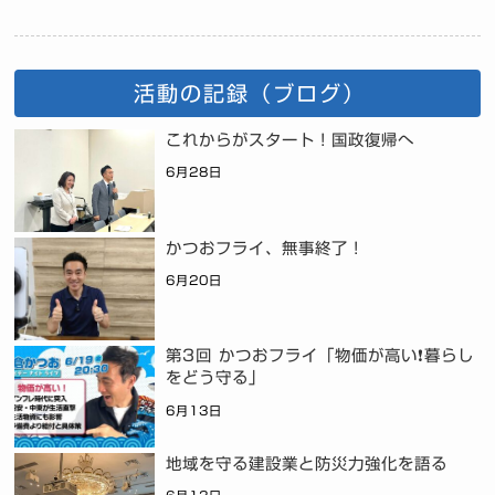
活動の記録（ブログ）
これからがスタート！国政復帰へ
6月28日
かつおフライ、無事終了！
6月20日
第3回 かつおフライ「物価が高い❗暮らし
をどう守る」
6月13日
地域を守る建設業と防災力強化を語る