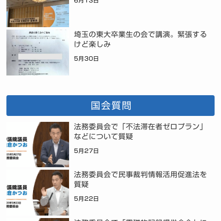
6月13日
埼玉の東大卒業生の会で講演。緊張する
けど楽しみ
5月30日
国会質問
法務委員会で「不法滞在者ゼロプラン」
などについて質疑
5月27日
法務委員会で民事裁判情報活用促進法を
質疑
5月22日