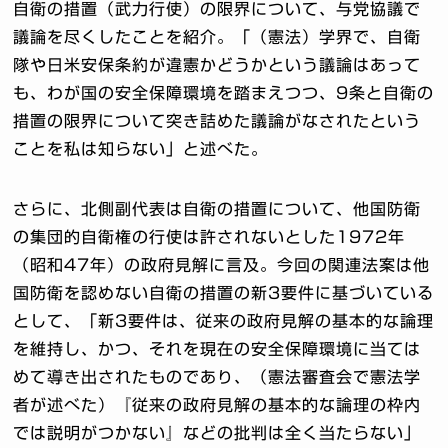
自衛の措置（武力行使）の限界について、与党協議で
議論を尽くしたことを紹介。「（憲法）学界で、自衛
隊や日米安保条約が違憲かどうかという議論はあって
も、わが国の安全保障環境を踏まえつつ、9条と自衛の
措置の限界について突き詰めた議論がなされたという
ことを私は知らない」と述べた。
さらに、北側副代表は自衛の措置について、他国防衛
の集団的自衛権の行使は許されないとした1972年
（昭和47年）の政府見解に言及。今回の関連法案は他
国防衛を認めない自衛の措置の新3要件に基づいている
として、「新3要件は、従来の政府見解の基本的な論理
を維持し、かつ、それを現在の安全保障環境に当ては
めて導き出されたものであり、（憲法審査会で憲法学
者が述べた）『従来の政府見解の基本的な論理の枠内
では説明がつかない』などの批判は全く当たらない」