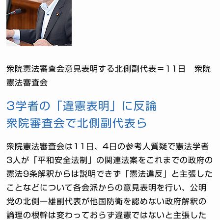
衆院憲法審査会意見表明する北側副代表＝11日 衆院
憲法審査会
3学者の「違憲表明」に反論
衆院審査会で北側副代表ら
衆院憲法審査会は11日、4日の参考人質疑で憲法学者
3人が「平和安全法制」の関連法案をこれまでの政府の
憲法9条解釈からは説明できず「憲法違反」と主張した
ことなどについて各会派からの意見表明を行い、公明
党の北側一雄副代表が他国防衛を認めない政府解釈の
論理の根幹は変わっておらず違憲ではないと主張した