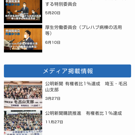
する特別委員会
5月20日
厚生労働委員会（プレハブ病棟の活用
等）
6月10日
メディア掲載情報
公明新聞 有権者比1%達成 埼玉・毛呂
山支部
3月27日
公明新聞購読推進 有権者比１％達成
11月27日