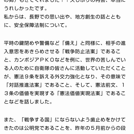
の姉）もきてくれました！！久しぶりの再会、本当に
うれしかったです。
私からは、長野での思い出や、地方創生の話ととも
に、安全保障法制について。
平時の鍵閉めや警備など「備え」と同様に、相手の進
入意思をあきらめさせる「戦争防止法案」であるこ
と、カンボジアＰＫＯなどを例に、世界の苦しんでい
る人のために自衛隊の皆さんに活動していただくこと
が、憲法９条を訴える外交力強化となり、その意味で
「対話推進法案」であること、そして、憲法前文、１
３条の価値を実現する「憲法価値実現法案」であるこ
となどを話しました。
また、「戦争する国」にならないよう歯止めをかけて
きたのは公明党であることを、昨年の５月前からの段