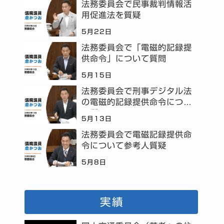
法務委員会で民事裁判情報活
用促進法を質疑
5月22日
法務委員会で「電磁的記録提
供命令」について質問
5月15日
法務委員会で刑事デジタル法
の電磁的記録提供命令につい
て質問
5月13日
法務委員会で電磁記録提供命
令について参考人質疑
5月8日
実績