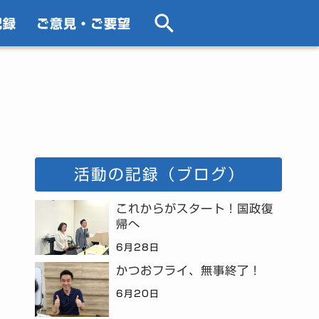
記録
ご意見・ご要望
活動の記録（ブログ）
これからがスタート！国政復
帰へ
6月28日
かつおフライ、無事終了！
6月20日