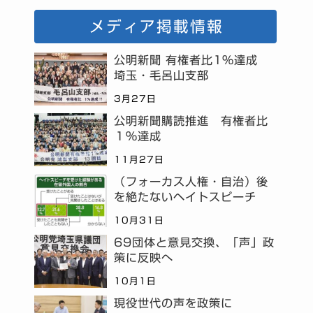
メディア掲載情報
公明新聞 有権者比1%達成
埼玉・毛呂山支部
3月27日
公明新聞購読推進 有権者比
１％達成
11月27日
（フォーカス人権・自治）後
を絶たないヘイトスピーチ
10月31日
69団体と意見交換、「声」政
策に反映へ
10月1日
現役世代の声を政策に