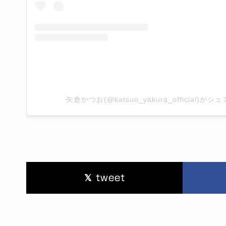
矢倉かつお(@katsuo_yakura_official)が
tweet