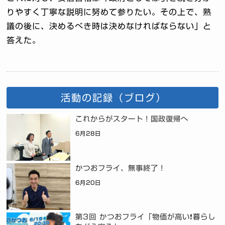
りやすく丁寧な説明に努めて参りたい。その上で、熟
議の後に、決めるべき時は決めなければならない」と
答えた。
活動の記録（ブログ）
これからがスタート！国政復帰へ
6月28日
かつおフライ、無事終了！
6月20日
第3回 かつおフライ「物価が高い❗暮らし