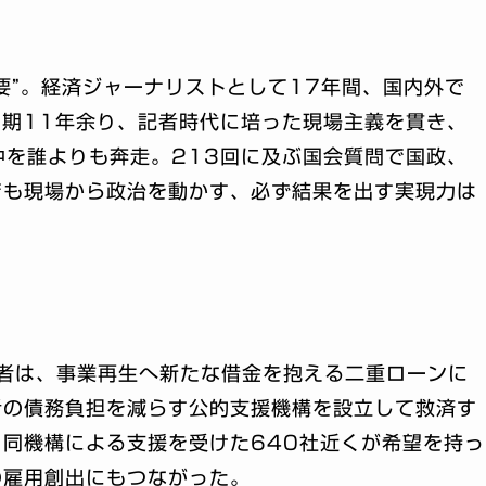
要”。経済ジャーナリストとして17年間、国内外で
2期11年余り、記者時代に培った現場主義を貫き、
中を誰よりも奔走。213回に及ぶ国会質問で国政、
でも現場から政治を動かす、必ず結果を出す実現力は
者は、事業再生へ新たな借金を抱える二重ローンに
者の債務負担を減らす公的支援機構を設立して救済す
同機構による支援を受けた640社近くが希望を持っ
の雇用創出にもつながった。