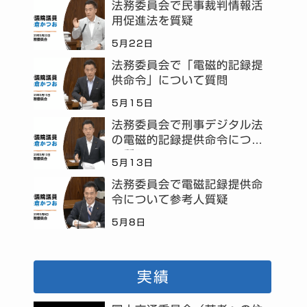
法務委員会で民事裁判情報活
用促進法を質疑
5月22日
法務委員会で「電磁的記録提
供命令」について質問
5月15日
法務委員会で刑事デジタル法
の電磁的記録提供命令につい
て質問
5月13日
法務委員会で電磁記録提供命
令について参考人質疑
5月8日
実績