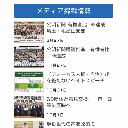
メディア掲載情報
公明新聞 有権者比1%達成
埼玉・毛呂山支部
3月27日
公明新聞購読推進 有権者比
１％達成
11月27日
（フォーカス人権・自治）後
を絶たないヘイトスピーチ
10月31日
69団体と意見交換、「声」政
策に反映へ
10月1日
現役世代の声を政策に