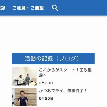
記録
ご意見・ご要望
活動の記録（ブログ）
これからがスタート！国政復
帰へ
6月28日
かつおフライ、無事終了！
6月20日