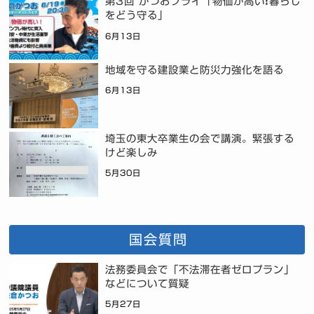
第3回 かつおフライ「物価が高い❗暮らし
をどう守る」
6月13日
地域を守る建設業と防災力強化を語る
6月13日
埼玉の東大卒業生の会で講演。緊張する
けど楽しみ
5月30日
国会質問
法務委員会で「不法滞在者ゼロプラン」
などについて質疑
5月27日