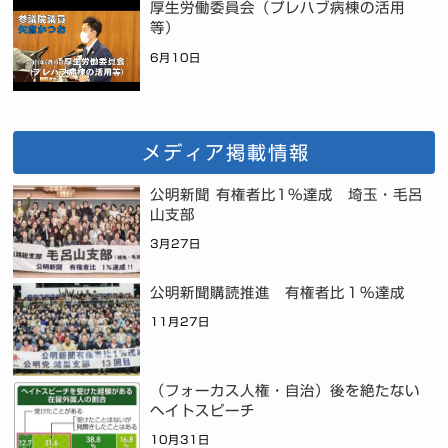
厚生労働委員会（プレハブ病棟の活用
等）
6月10日
メディア掲載情報
公明新聞 有権者比1%達成 埼玉・毛呂
山支部
3月27日
公明新聞購読推進 有権者比１％達成
11月27日
（フォーカス人権・自治）後を絶たない
ヘイトスピーチ
10月31日