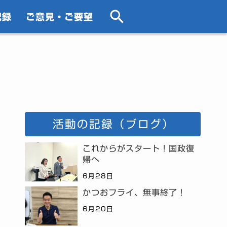
記録
ご意見・ご要望
活動の記録（ブログ）
これからがスタート！国政復
帰へ
6月28日
かつおフライ、無事終了！
6月20日