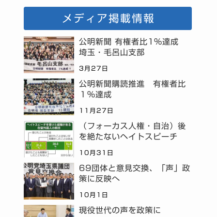
メディア掲載情報
公明新聞 有権者比1%達成
埼玉・毛呂山支部
3月27日
公明新聞購読推進 有権者比
１％達成
11月27日
（フォーカス人権・自治）後
を絶たないヘイトスピーチ
10月31日
69団体と意見交換、「声」政
策に反映へ
10月1日
現役世代の声を政策に