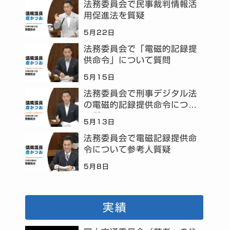
法務委員会で民事裁判情報活
用促進法を質疑
5月22日
法務委員会で「電磁的記録提
供命令」について質問
5月15日
法務委員会で刑事デジタル法
の電磁的記録提供命令につい
て質問
5月13日
法務委員会で電磁記録提供命
令について参考人質疑
5月8日
実績