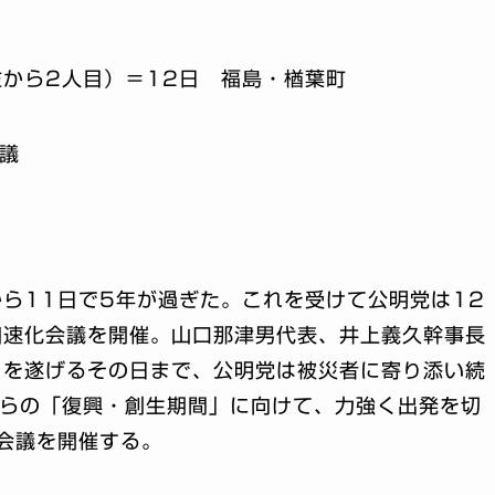
から2人目）＝12日 福島・楢葉町
議
ら11日で5年が過ぎた。これを受けて公明党は12
加速化会議を開催。山口那津男代表、井上義久幹事長
」を遂げるその日まで、公明党は被災者に寄り添い続
からの「復興・創生期間」に向けて、力強く出発を切
会議を開催する。