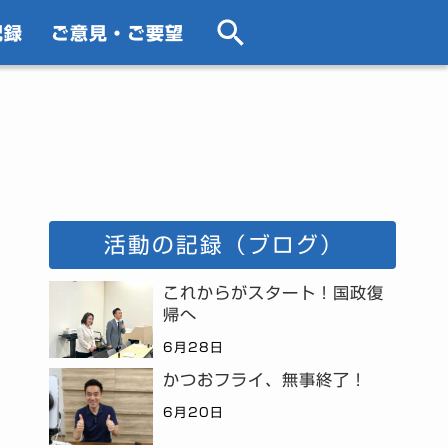
記録
ご意見・ご要望
活動の記録（ブログ）
これからがスタート！国政復
帰へ
6月28日
かつおフライ、無事終了！
6月20日