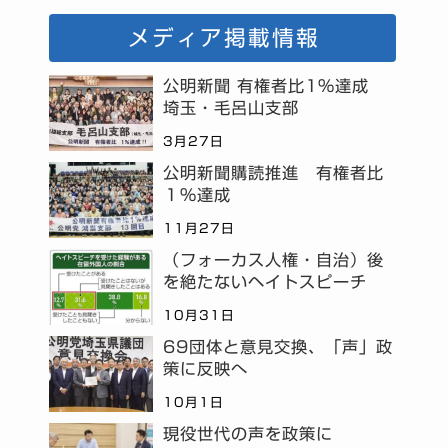
メディア掲載情報
公明新聞 有権者比1%達成
埼玉・毛呂山支部
3月27日
公明新聞購読推進 有権者比
１％達成
11月27日
（フォーカス人権・自治）後
を絶たないヘイトスピーチ
10月31日
69団体と意見交換、「声」政
策に反映へ
10月1日
現役世代の声を政策に