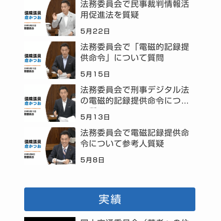
法務委員会で民事裁判情報活
用促進法を質疑
5月22日
法務委員会で「電磁的記録提
供命令」について質問
5月15日
法務委員会で刑事デジタル法
の電磁的記録提供命令につい
て質問
5月13日
法務委員会で電磁記録提供命
令について参考人質疑
5月8日
実績