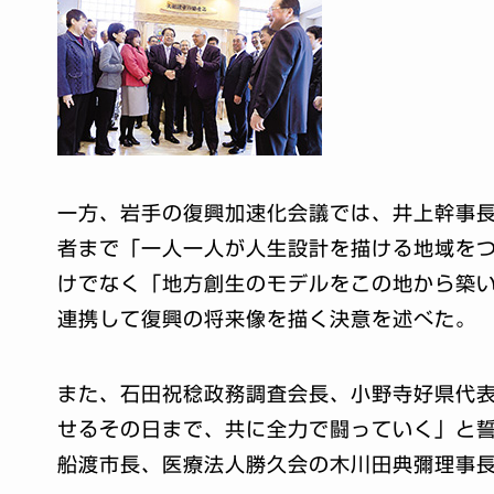
一方、岩手の復興加速化会議では、井上幹事
者まで「一人一人が人生設計を描ける地域を
けでなく「地方創生のモデルをこの地から築
連携して復興の将来像を描く決意を述べた。
また、石田祝稔政務調査会長、小野寺好県代
せるその日まで、共に全力で闘っていく」と
船渡市長、医療法人勝久会の木川田典彌理事