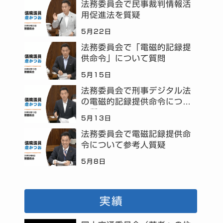
法務委員会で民事裁判情報活
用促進法を質疑
5月22日
法務委員会で「電磁的記録提
供命令」について質問
5月15日
法務委員会で刑事デジタル法
の電磁的記録提供命令につい
て質問
5月13日
法務委員会で電磁記録提供命
令について参考人質疑
5月8日
実績