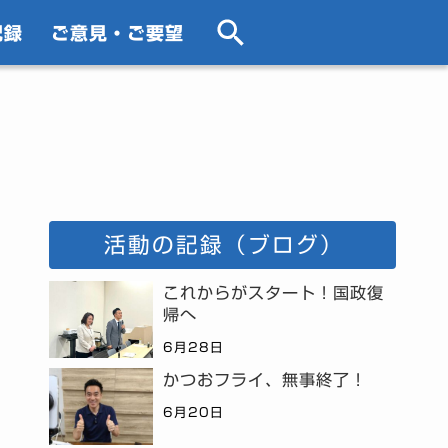
記録
ご意見・ご要望
活動の記録（ブログ）
これからがスタート！国政復
帰へ
6月28日
かつおフライ、無事終了！
6月20日