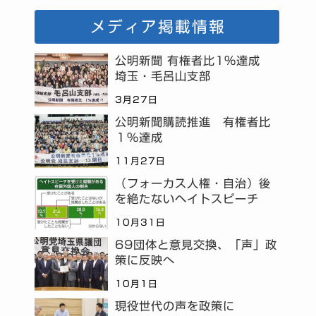
メディア掲載情報
公明新聞 有権者比1%達成
埼玉・毛呂山支部
3月27日
公明新聞購読推進 有権者比
１％達成
11月27日
（フォーカス人権・自治）後
を絶たないヘイトスピーチ
10月31日
69団体と意見交換、「声」政
策に反映へ
10月1日
現役世代の声を政策に