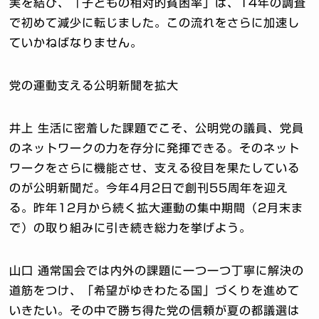
実を結び、「子どもの相対的貧困率」は、14年の調査
で初めて減少に転じました。この流れをさらに加速し
ていかねばなりません。
党の運動支える公明新聞を拡大
井上 生活に密着した課題でこそ、公明党の議員、党員
のネットワークの力を存分に発揮できる。そのネット
ワークをさらに機能させ、支える役目を果たしている
のが公明新聞だ。今年4月2日で創刊55周年を迎え
る。昨年12月から続く拡大運動の集中期間（2月末ま
で）の取り組みに引き続き総力を挙げよう。
山口 通常国会では内外の課題に一つ一つ丁寧に解決の
道筋をつけ、「希望がゆきわたる国」づくりを進めて
いきたい。その中で勝ち得た党の信頼が夏の都議選は