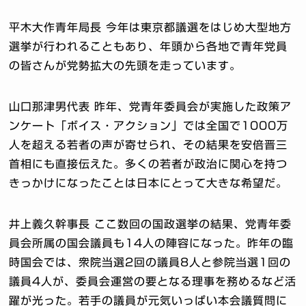
平木大作青年局長 今年は東京都議選をはじめ大型地方
選挙が行われることもあり、年頭から各地で青年党員
の皆さんが党勢拡大の先頭を走っています。
山口那津男代表 昨年、党青年委員会が実施した政策ア
ンケート「ボイス・アクション」では全国で1000万
人を超える若者の声が寄せられ、その結果を安倍晋三
首相にも直接伝えた。多くの若者が政治に関心を持つ
きっかけになったことは日本にとって大きな希望だ。
井上義久幹事長 ここ数回の国政選挙の結果、党青年委
員会所属の国会議員も14人の陣容になった。昨年の臨
時国会では、衆院当選2回の議員8人と参院当選1回の
議員4人が、委員会運営の要となる理事を務めるなど活
躍が光った。若手の議員が元気いっぱい本会議質問に