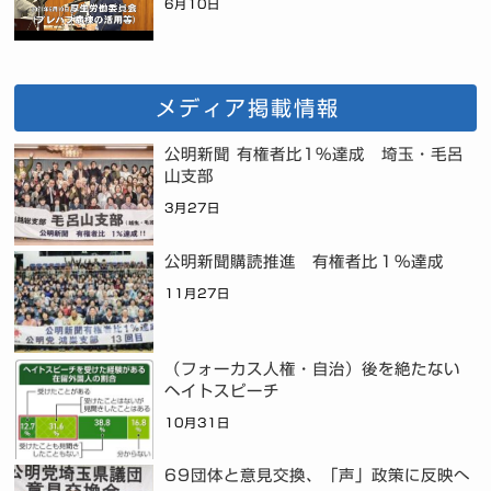
6月10日
メディア掲載情報
公明新聞 有権者比1%達成 埼玉・毛呂
山支部
3月27日
公明新聞購読推進 有権者比１％達成
11月27日
（フォーカス人権・自治）後を絶たない
ヘイトスピーチ
10月31日
69団体と意見交換、「声」政策に反映へ