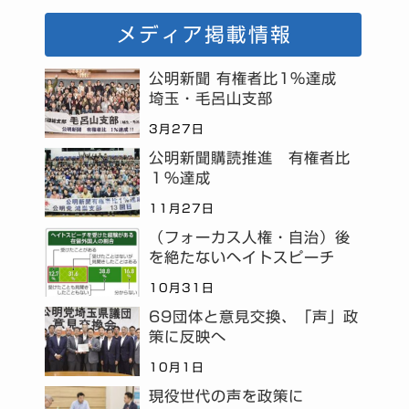
メディア掲載情報
公明新聞 有権者比1%達成
埼玉・毛呂山支部
3月27日
公明新聞購読推進 有権者比
１％達成
11月27日
（フォーカス人権・自治）後
を絶たないヘイトスピーチ
10月31日
69団体と意見交換、「声」政
策に反映へ
10月1日
現役世代の声を政策に