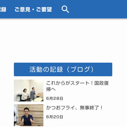
記録
ご意見・ご要望
活動の記録（ブログ）
これからがスタート！国政復
帰へ
6月28日
かつおフライ、無事終了！
6月20日