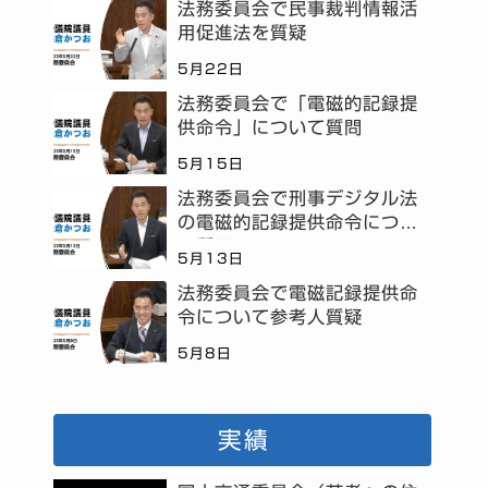
法務委員会で民事裁判情報活
用促進法を質疑
5月22日
法務委員会で「電磁的記録提
供命令」について質問
5月15日
法務委員会で刑事デジタル法
の電磁的記録提供命令につい
て質問
5月13日
法務委員会で電磁記録提供命
令について参考人質疑
5月8日
実績