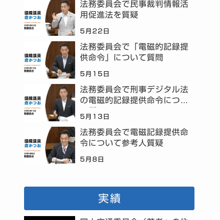
法務委員会で民事裁判情報活
用促進法を質疑
5月22日
法務委員会で「電磁的記録提
供命令」について質問
5月15日
法務委員会で刑事デジタル法
の電磁的記録提供命令につい
て質問
5月13日
法務委員会で電磁記録提供命
令について参考人質疑
5月8日
実績