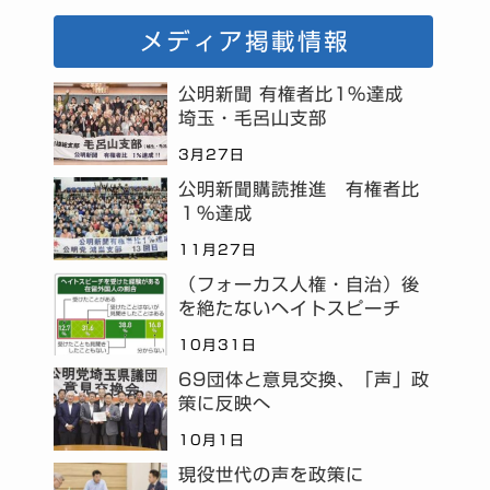
メディア掲載情報
公明新聞 有権者比1%達成
埼玉・毛呂山支部
3月27日
公明新聞購読推進 有権者比
１％達成
11月27日
（フォーカス人権・自治）後
を絶たないヘイトスピーチ
10月31日
69団体と意見交換、「声」政
策に反映へ
10月1日
現役世代の声を政策に