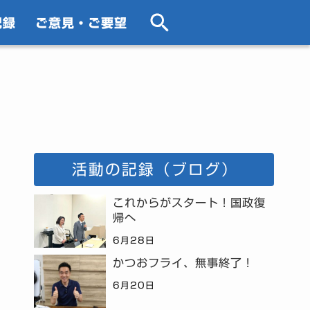
記録
ご意見・ご要望
活動の記録（ブログ）
これからがスタート！国政復
帰へ
6月28日
かつおフライ、無事終了！
6月20日