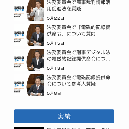
法務委員会で民事裁判情報活
用促進法を質疑
5月22日
法務委員会で「電磁的記録提
供命令」について質問
5月15日
法務委員会で刑事デジタル法
の電磁的記録提供命令につい
て質問
5月13日
法務委員会で電磁記録提供命
令について参考人質疑
5月8日
実績