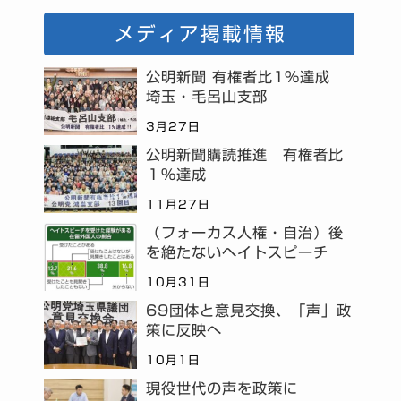
メディア掲載情報
公明新聞 有権者比1%達成
埼玉・毛呂山支部
3月27日
公明新聞購読推進 有権者比
１％達成
11月27日
（フォーカス人権・自治）後
を絶たないヘイトスピーチ
10月31日
69団体と意見交換、「声」政
策に反映へ
10月1日
現役世代の声を政策に