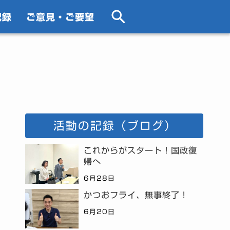
記録
ご意見・ご要望
活動の記録（ブログ）
これからがスタート！国政復
帰へ
6月28日
かつおフライ、無事終了！
6月20日