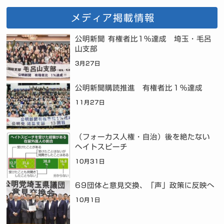
メディア掲載情報
公明新聞 有権者比1%達成 埼玉・毛呂
山支部
3月27日
公明新聞購読推進 有権者比１％達成
11月27日
（フォーカス人権・自治）後を絶たない
ヘイトスピーチ
10月31日
69団体と意見交換、「声」政策に反映へ
10月1日