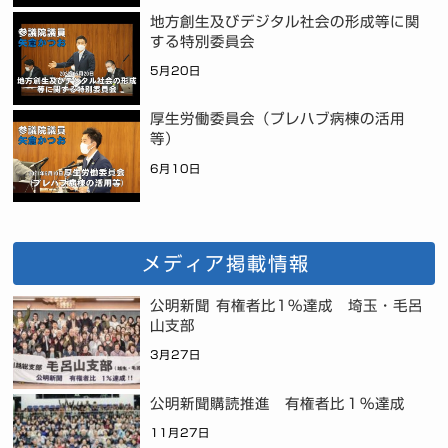
地方創生及びデジタル社会の形成等に関
する特別委員会
5月20日
厚生労働委員会（プレハブ病棟の活用
等）
6月10日
メディア掲載情報
公明新聞 有権者比1%達成 埼玉・毛呂
山支部
3月27日
公明新聞購読推進 有権者比１％達成
11月27日