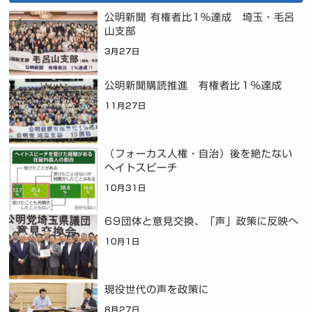
公明新聞 有権者比1%達成 埼玉・毛呂
山支部
3月27日
公明新聞購読推進 有権者比１％達成
11月27日
（フォーカス人権・自治）後を絶たない
ヘイトスピーチ
10月31日
69団体と意見交換、「声」政策に反映へ
10月1日
現役世代の声を政策に
8月27日