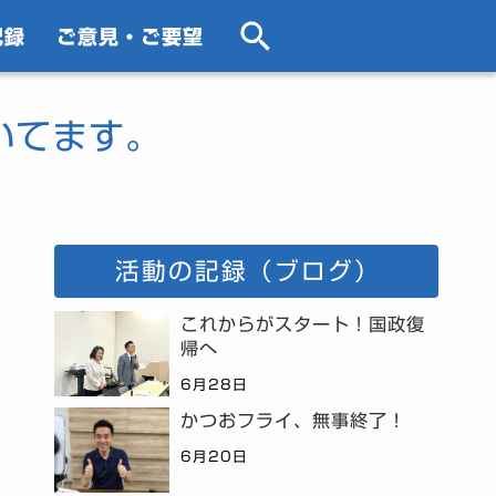
記録
ご意見・ご要望
いてます。
活動の記録（ブログ）
これからがスタート！国政復
帰へ
6月28日
かつおフライ、無事終了！
6月20日