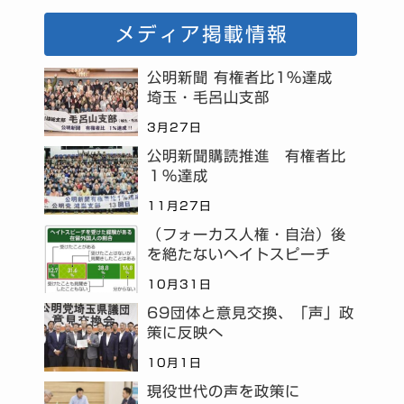
メディア掲載情報
公明新聞 有権者比1%達成
埼玉・毛呂山支部
3月27日
公明新聞購読推進 有権者比
１％達成
11月27日
（フォーカス人権・自治）後
を絶たないヘイトスピーチ
10月31日
69団体と意見交換、「声」政
策に反映へ
10月1日
現役世代の声を政策に