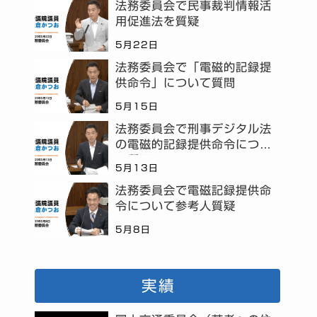
法務委員会で民事裁判情報活
用促進法を質疑
5月22日
法務委員会で「電磁的記録提
供命令」について質問
5月15日
法務委員会で刑事デジタル法
の電磁的記録提供命令につい
て質問
5月13日
法務委員会で電磁記録提供命
令について参考人質疑
5月8日
実績