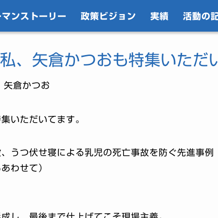
ーマンストーリー
政策ビジョン
実績
活動の
私、矢倉かつおも特集いただ
｜矢倉かつお
特集いただいてます。
設、うつ伏せ寝による乳児の死亡事故を防ぐ先進事例
もあわせて）
形成し、最後まで仕上げてこそ現場主義。