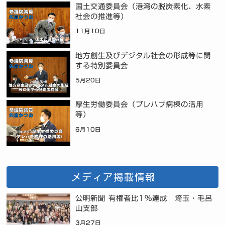
国土交通委員会（港湾の脱炭素化、水素
社会の推進等）
11月10日
地方創生及びデジタル社会の形成等に関
する特別委員会
5月20日
厚生労働委員会（プレハブ病棟の活用
等）
6月10日
メディア掲載情報
公明新聞 有権者比1%達成 埼玉・毛呂
山支部
3月27日