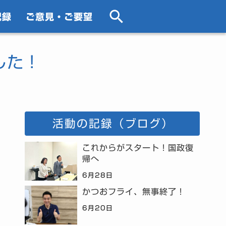
記録
ご意見・ご要望
した！
活動の記録（ブログ）
これからがスタート！国政復
帰へ
6月28日
かつおフライ、無事終了！
6月20日