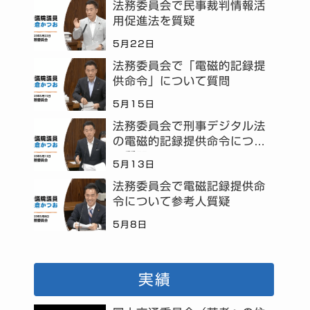
法務委員会で民事裁判情報活
用促進法を質疑
5月22日
法務委員会で「電磁的記録提
供命令」について質問
5月15日
法務委員会で刑事デジタル法
の電磁的記録提供命令につい
て質問
5月13日
法務委員会で電磁記録提供命
令について参考人質疑
5月8日
実績