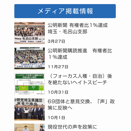
メディア掲載情報
公明新聞 有権者比1%達成
埼玉・毛呂山支部
3月27日
公明新聞購読推進 有権者比
１％達成
11月27日
（フォーカス人権・自治）後
を絶たないヘイトスピーチ
10月31日
69団体と意見交換、「声」政
策に反映へ
10月1日
現役世代の声を政策に