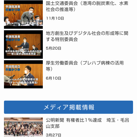
国土交通委員会（港湾の脱炭素化、水素
社会の推進等）
11月10日
地方創生及びデジタル社会の形成等に関
する特別委員会
5月20日
厚生労働委員会（プレハブ病棟の活用
等）
6月10日
メディア掲載情報
公明新聞 有権者比1%達成 埼玉・毛呂
山支部
3月27日