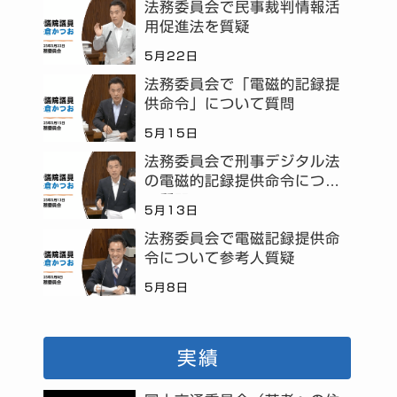
法務委員会で民事裁判情報活
用促進法を質疑
5月22日
法務委員会で「電磁的記録提
供命令」について質問
5月15日
法務委員会で刑事デジタル法
の電磁的記録提供命令につい
て質問
5月13日
法務委員会で電磁記録提供命
令について参考人質疑
5月8日
実績