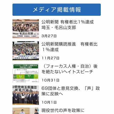
メディア掲載情報
公明新聞 有権者比1%達成
埼玉・毛呂山支部
3月27日
公明新聞購読推進 有権者比
１％達成
11月27日
（フォーカス人権・自治）後
を絶たないヘイトスピーチ
10月31日
69団体と意見交換、「声」政
策に反映へ
10月1日
現役世代の声を政策に