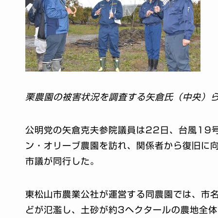
栗農園の被害状況を調査する矢倉氏（中央）ら
公明党の矢倉克夫参院議員は22日、台風19
ン・オリーブ農園を訪れ、関係者から復旧に
市議が同行した。
東松山市農業公社が運営する同農園では、市
どが氾濫し、土砂が約3ヘクタールの農地全