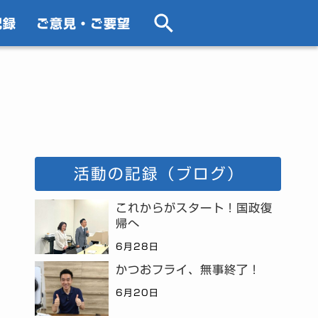
記録
ご意見・ご要望
活動の記録（ブログ）
これからがスタート！国政復
帰へ
6月28日
かつおフライ、無事終了！
6月20日