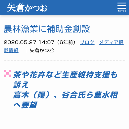
MENU
農林漁業に補助金創設
2020.05.27 14:07（6年前）
ブログ
メディア掲
載情報
｜矢倉かつお
茶や花卉など生産維持支援も
訴え
高木（陽）、谷合氏ら農水相
へ要望