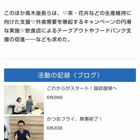
このほか高木座長らは、▽茶・花卉などの生産維持に
向けた支援▽外食需要を喚起するキャンペーンの円滑
な実施▽飲食店によるテークアウトやフードバンク支
援の促進――なども求めた。
活動の記録（ブログ）
これからがスタート！国政復帰へ
6月28日
かつおフライ、無事終了！
6月20日