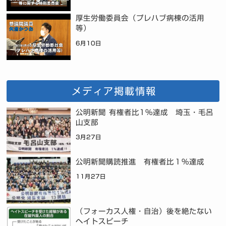
厚生労働委員会（プレハブ病棟の活用
等）
6月10日
メディア掲載情報
公明新聞 有権者比1%達成 埼玉・毛呂
山支部
3月27日
公明新聞購読推進 有権者比１％達成
11月27日
（フォーカス人権・自治）後を絶たない
ヘイトスピーチ