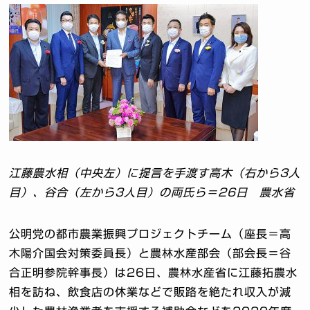
江藤農水相（中央左）に提言を手渡す高木（右から3人
目）、谷合（左から3人目）の両氏ら＝26日 農水省
公明党の都市農業振興プロジェクトチーム（座長＝高
木陽介国会対策委員長）と農林水産部会（部会長＝谷
合正明参院幹事長）は26日、農林水産省に江藤拓農水
相を訪ね、飲食店の休業などで販路を絶たれ収入が減