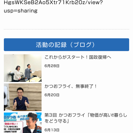
HgsWKSeB2Ao5Xtr71Krb20z/view?
usp=sharing
活動の記録（ブログ）
これからがスタート！国政復帰へ
6月28日
かつおフライ、無事終了！
6月20日
第3回 かつおフライ「物価が高い❗暮らし
をどう守る」
6月13日