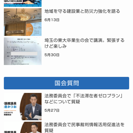
地域を守る建設業と防災力強化を語る
6月13日
埼玉の東大卒業生の会で講演。緊張する
けど楽しみ
5月30日
国会質問
法務委員会で「不法滞在者ゼロプラン」
などについて質疑
5月27日
法務委員会で民事裁判情報活用促進法を
質疑