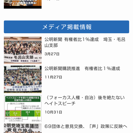
メディア掲載情報
公明新聞 有権者比1%達成 埼玉・毛呂
山支部
3月27日
公明新聞購読推進 有権者比１％達成
11月27日
（フォーカス人権・自治）後を絶たない
ヘイトスピーチ
10月31日
69団体と意見交換、「声」政策に反映へ