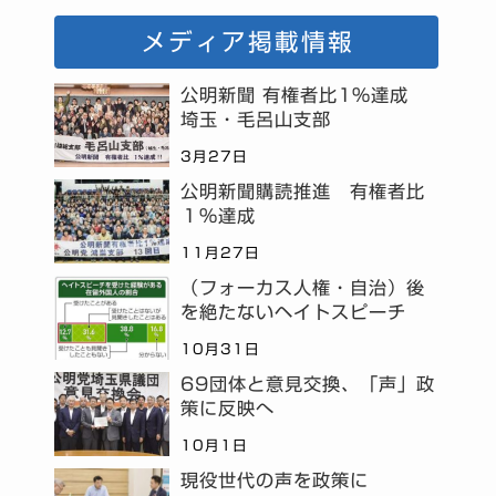
メディア掲載情報
公明新聞 有権者比1%達成
埼玉・毛呂山支部
3月27日
公明新聞購読推進 有権者比
１％達成
11月27日
（フォーカス人権・自治）後
を絶たないヘイトスピーチ
10月31日
69団体と意見交換、「声」政
策に反映へ
10月1日
現役世代の声を政策に