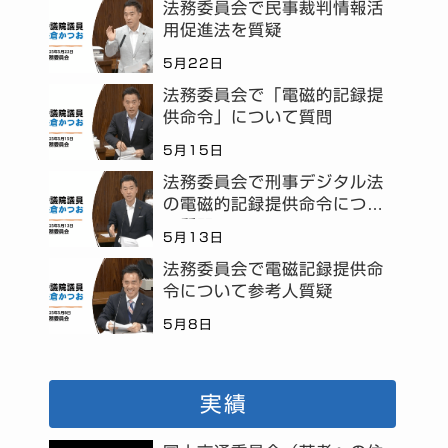
法務委員会で民事裁判情報活
用促進法を質疑
5月22日
法務委員会で「電磁的記録提
供命令」について質問
5月15日
法務委員会で刑事デジタル法
の電磁的記録提供命令につい
て質問
5月13日
法務委員会で電磁記録提供命
令について参考人質疑
5月8日
実績