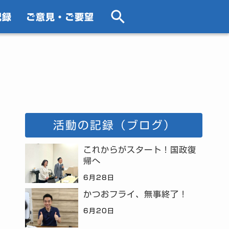
記録
ご意見・ご要望
活動の記録（ブログ）
これからがスタート！国政復
帰へ
6月28日
かつおフライ、無事終了！
6月20日