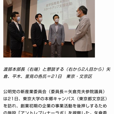
渡部本部長（右端）と懇談する（右から2人目から）矢
倉、平木、里見の各氏＝21日 東京・文京区
公明党の新産業委員会（委員長＝矢倉克夫参院議員）
は21日、東京大学の本郷キャンパス（東京都文京区）
を訪れ、創業初期の企業の事業活動を後押しするため
の施設「アントレプレナーラボ」を視察した。矢倉委