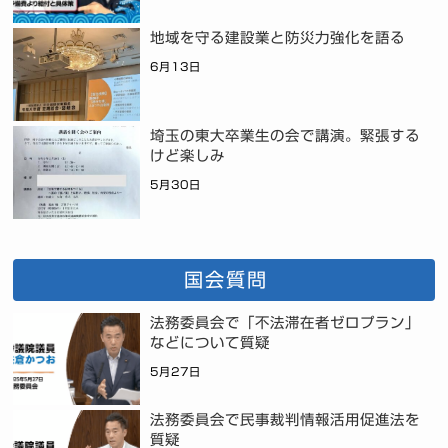
地域を守る建設業と防災力強化を語る
6月13日
埼玉の東大卒業生の会で講演。緊張する
けど楽しみ
5月30日
国会質問
法務委員会で「不法滞在者ゼロプラン」
などについて質疑
5月27日
法務委員会で民事裁判情報活用促進法を
質疑