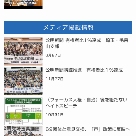
メディア掲載情報
公明新聞 有権者比1%達成 埼玉・毛呂
山支部
3月27日
公明新聞購読推進 有権者比１％達成
11月27日
（フォーカス人権・自治）後を絶たない
ヘイトスピーチ
10月31日
69団体と意見交換、「声」政策に反映へ