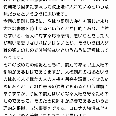
罰則を今回また参照して改正法に入れているという意
味だったというふうに思います。
今回の罰則も同様に、やはり罰則の存在を通じたより
大きな害悪を防止するということが目的であり、当然
ですけど、個人に対する応報感情、悪いことをした人
が報いを受けなければいけないとか、そういう個人非
難の類いのものでは当然ないというふうに理解はして
おります。
それの改めての確認とともに、罰則である以上人権の
制約があるわけでありますが、人権制約の根拠という
のはあくまでほかの人の人権を衝突を調整して守るた
めにあると、これが憲法の通説でもあるという理解で
ありますが、今回の罰則はいかなる人権を守るための
ものであって、そのために罰則が必要であるという合
理的な根拠、立法事実をですね、コロナの特性などを
通じて改めて答弁いただきたいと思います。