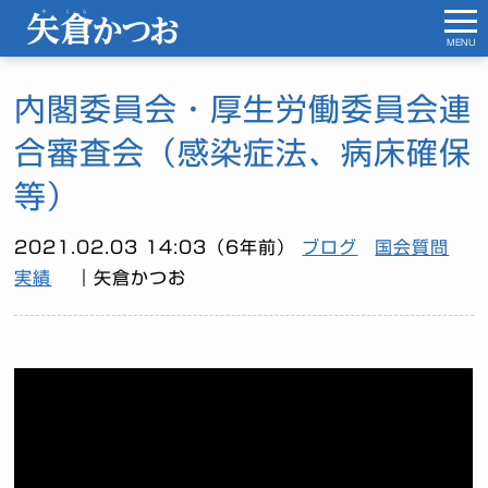
MENU
内閣委員会・厚生労働委員会連
合審査会（感染症法、病床確保
等）
2021.02.03 14:03（6年前）
ブログ
国会質問
実績
｜矢倉かつお