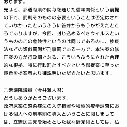
おります。
先ほど、都道府県の関与を通じた信頼関係という前提
の下で、罰則そのものの必要ということは否定はされ
ていなかったというふうに答弁からもうかがえたとこ
ろでありますが、今回、封じ込めるべきウイルスとい
うもののこの危険性というのは同じであるのに、検疫
法などの類似罰則が刑事罰である一方で、本法案の修
正案の方が行政罰となる、こういうふうにされた合理
的な根拠、特に行政罰とすべきという御提案に至った
趣旨を提案者より御説明いただきたいと思います。
○衆議院議員（今井雅人君）
どうもありがとうございます。
政府原案の感染症法の入院措置や積極的疫学調査にお
ける個人への刑事罰の導入ということに関しまして
は、立憲民主党を始めとした我々野党側としては、私