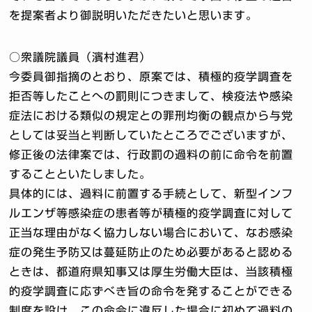
を提案者より御説明いただきたいと思います。
○衆議院議員（濱村進君）
今委員御指摘のとおり、原案では、積極的疫学調査を
拒否等したことへの罰則につきまして、検疫法や感染
症法における類似の規定との罪刑均衡の観点から与党
としては妥当と判断していたところでございますが、
修正後の法律案では、行政罰の過料の前に命令を前置
することといたしました。
具体的には、過料に前置する手続として、新型インフ
ルエンザ等感染症の患者等が積極的疫学調査に対して
正当な理由がなく協力しない場合において、なお感染
症の発生予防又は蔓延防止のため必要があると認める
ときは、都道府県知事又は厚生労働大臣は、当該積極
的疫学調査に応ずべき旨の命令を発することができる
制度を設け、この命令に違反した場合に初めて過料の