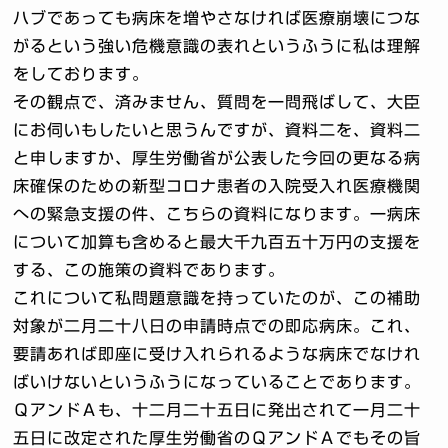
ハブであっても病床を増やさなければ医療崩壊につな
がるという強い危機意識の表れというふうに私は理解
をしております。
その観点で、済みません、質問を一問飛ばして、大臣
にお伺いもしたいと思うんですが、資料二を、資料二
と申しますか、厚生労働省が公表した今回の更なる病
床確保のための新型コロナ患者の入院受入れ医療機関
への緊急支援の件、こちらの資料になります。一病床
について加算も含めると最大千九百五十万円の支援を
する、この施策の資料であります。
これについて私問題意識を持っていたのが、この補助
対象が二月二十八日の申請時点での即応病床。これ、
要請あれば即座に受け入れられるような病床でなけれ
ばいけないというふうになっていることであります。
ＱアンドＡも、十二月二十五日に発出されて一月二十
五日に改定された厚生労働省のＱアンドＡでもその旨