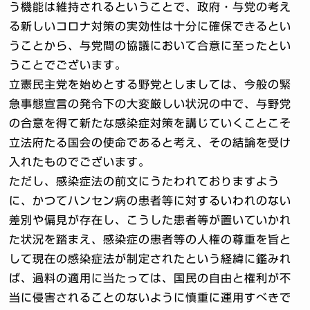
う機能は維持されるということで、政府・与党の考え
る新しいコロナ対策の実効性は十分に確保できるとい
うことから、与党間の協議において合意に至ったとい
うことでございます。
立憲民主党を始めとする野党としましては、今般の緊
急事態宣言の発令下の大変厳しい状況の中で、与野党
の合意を得て新たな感染症対策を講じていくことこそ
立法府たる国会の使命であると考え、その結論を受け
入れたものでございます。
ただし、感染症法の前文にうたわれておりますよう
に、かつてハンセン病の患者等に対するいわれのない
差別や偏見が存在し、こうした患者等が置いていかれ
た状況を踏まえ、感染症の患者等の人権の尊重を旨と
して現在の感染症法が制定されたという経緯に鑑みれ
ば、過料の適用に当たっては、国民の自由と権利が不
当に侵害されることのないように慎重に運用すべきで