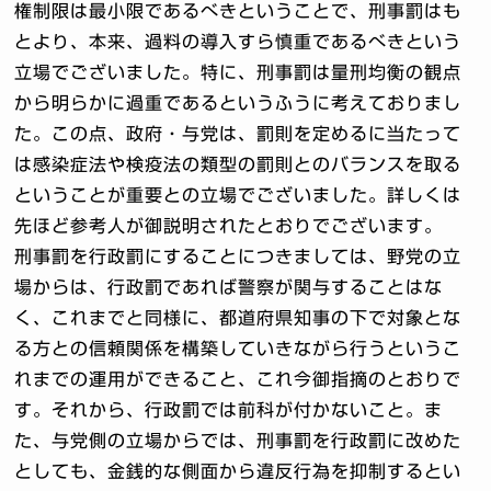
権制限は最小限であるべきということで、刑事罰はも
とより、本来、過料の導入すら慎重であるべきという
立場でございました。特に、刑事罰は量刑均衡の観点
から明らかに過重であるというふうに考えておりまし
た。この点、政府・与党は、罰則を定めるに当たって
は感染症法や検疫法の類型の罰則とのバランスを取る
ということが重要との立場でございました。詳しくは
先ほど参考人が御説明されたとおりでございます。
刑事罰を行政罰にすることにつきましては、野党の立
場からは、行政罰であれば警察が関与することはな
く、これまでと同様に、都道府県知事の下で対象とな
る方との信頼関係を構築していきながら行うというこ
れまでの運用ができること、これ今御指摘のとおりで
す。それから、行政罰では前科が付かないこと。ま
た、与党側の立場からでは、刑事罰を行政罰に改めた
としても、金銭的な側面から違反行為を抑制するとい