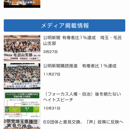
メディア掲載情報
公明新聞 有権者比1%達成 埼玉・毛呂
山支部
3月27日
公明新聞購読推進 有権者比１％達成
11月27日
（フォーカス人権・自治）後を絶たない
ヘイトスピーチ
10月31日
69団体と意見交換、「声」政策に反映へ