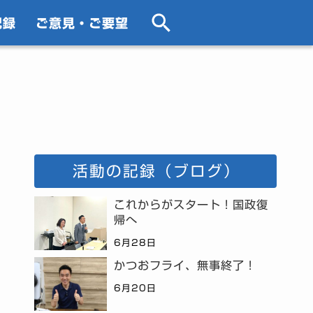
記録
ご意見・ご要望
活動の記録（ブログ）
これからがスタート！国政復
帰へ
6月28日
かつおフライ、無事終了！
6月20日