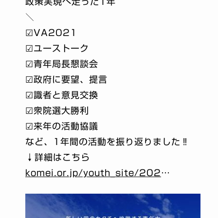
政策実現へ走った1年
＼
☑︎
VA2021
☑︎
ユーストーク
☑︎
青年局長懇談会
☑︎
政府に要望、提言
☑︎
識者と意見交換
☑︎
衆院選大勝利
☑︎
来年の活動協議
など、1年間の活動を振り返りました
‼︎
↓詳細はこちら
komei.or.jp/youth_site/202
…