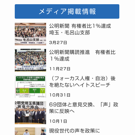
メディア掲載情報
公明新聞 有権者比1%達成
埼玉・毛呂山支部
3月27日
公明新聞購読推進 有権者比
１％達成
11月27日
（フォーカス人権・自治）後
を絶たないヘイトスピーチ
10月31日
69団体と意見交換、「声」政
策に反映へ
10月1日
現役世代の声を政策に