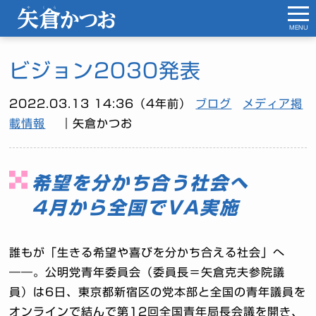
MENU
ビジョン2030発表
2022.03.13 14:36（4年前）
ブログ
メディア掲
載情報
｜矢倉かつお
希望を分かち合う社会へ
4月から全国でVA実施
誰もが「生きる希望や喜びを分かち合える社会」へ
――。公明党青年委員会（委員長＝矢倉克夫参院議
員）は6日、東京都新宿区の党本部と全国の青年議員を
オンラインで結んで第12回全国青年局長会議を開き、