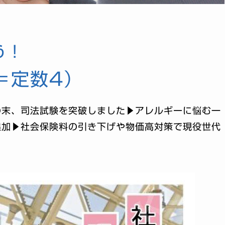
う！
＝定数4）
の末、司法試験を突破しました▶アレルギーに悩む一
追加▶社会保険料の引き下げや物価高対策で現役世代