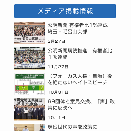
メディア掲載情報
公明新聞 有権者比1%達成
埼玉・毛呂山支部
3月27日
公明新聞購読推進 有権者比
１％達成
11月27日
（フォーカス人権・自治）後
を絶たないヘイトスピーチ
10月31日
69団体と意見交換、「声」政
策に反映へ
10月1日
現役世代の声を政策に