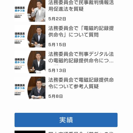
法務委員会で民事裁判情報活
用促進法を質疑
5月22日
法務委員会で「電磁的記録提
供命令」について質問
5月15日
法務委員会で刑事デジタル法
の電磁的記録提供命令につい
て質問
5月13日
法務委員会で電磁記録提供命
令について参考人質疑
5月8日
実績