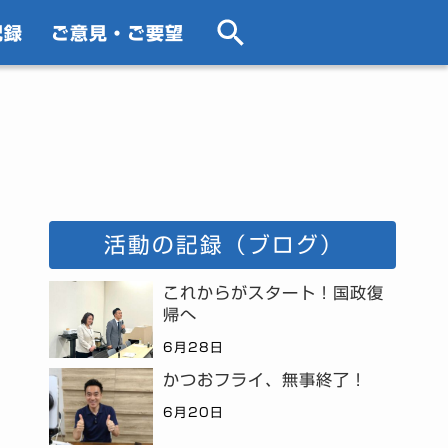
記録
ご意見・ご要望
活動の記録（ブログ）
これからがスタート！国政復
帰へ
6月28日
かつおフライ、無事終了！
6月20日