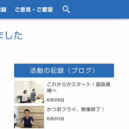
記録
ご意見・ご要望
ました
活動の記録（ブログ）
これからがスタート！国政復
帰へ
6月28日
かつおフライ、無事終了！
6月20日