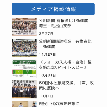
メディア掲載情報
公明新聞 有権者比1%達成
埼玉・毛呂山支部
3月27日
公明新聞購読推進 有権者比
１％達成
11月27日
（フォーカス人権・自治）後
を絶たないヘイトスピーチ
10月31日
69団体と意見交換、「声」政
策に反映へ
10月1日
現役世代の声を政策に