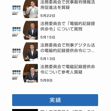
法務委員会で民事裁判情報活
用促進法を質疑
5月22日
法務委員会で「電磁的記録提
供命令」について質問
5月15日
法務委員会で刑事デジタル法
の電磁的記録提供命令につい
て質問
5月13日
法務委員会で電磁記録提供命
令について参考人質疑
5月8日
実績