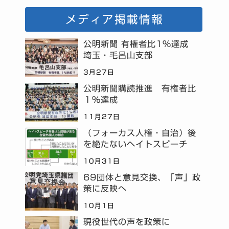
メディア掲載情報
公明新聞 有権者比1%達成
埼玉・毛呂山支部
3月27日
公明新聞購読推進 有権者比
１％達成
11月27日
（フォーカス人権・自治）後
を絶たないヘイトスピーチ
10月31日
69団体と意見交換、「声」政
策に反映へ
10月1日
現役世代の声を政策に