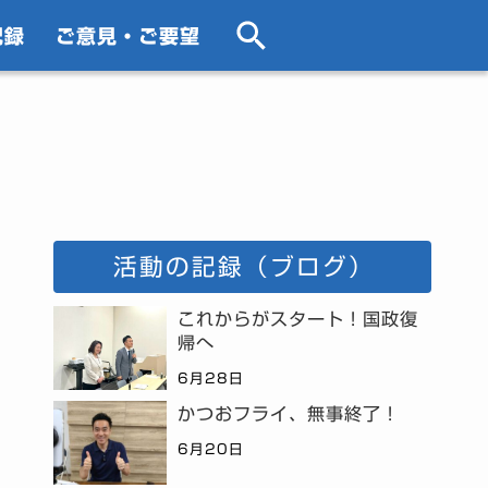
記録
ご意見・ご要望
活動の記録（ブログ）
これからがスタート！国政復
帰へ
6月28日
かつおフライ、無事終了！
6月20日