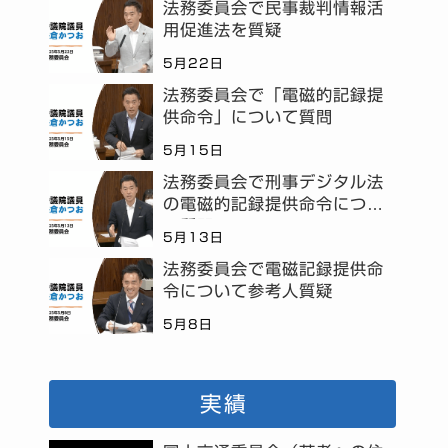
法務委員会で民事裁判情報活
用促進法を質疑
5月22日
法務委員会で「電磁的記録提
供命令」について質問
5月15日
法務委員会で刑事デジタル法
の電磁的記録提供命令につい
て質問
5月13日
法務委員会で電磁記録提供命
令について参考人質疑
5月8日
実績