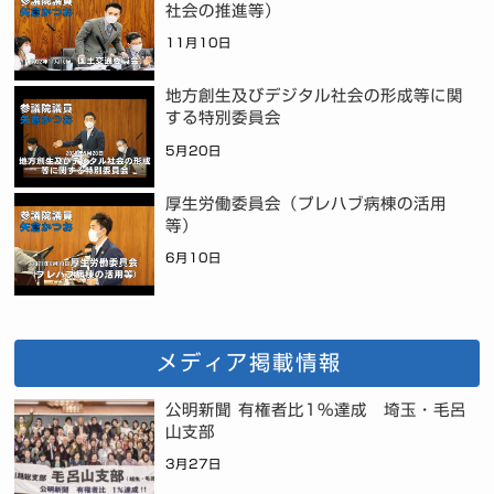
社会の推進等）
11月10日
地方創生及びデジタル社会の形成等に関
する特別委員会
5月20日
厚生労働委員会（プレハブ病棟の活用
等）
6月10日
メディア掲載情報
公明新聞 有権者比1%達成 埼玉・毛呂
山支部
3月27日