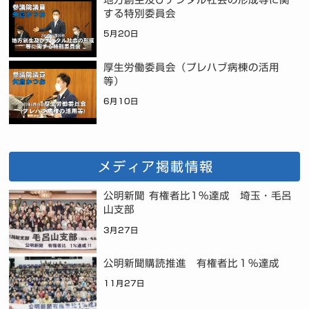
する特別委員会
5月20日
厚生労働委員会（プレハブ病棟の活用
等）
6月10日
メディア掲載情報
公明新聞 有権者比1%達成 埼玉・毛呂
山支部
3月27日
公明新聞購読推進 有権者比１％達成
11月27日