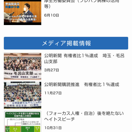
厚生労働委員会（プレハブ病棟の活用
等）
6月10日
メディア掲載情報
公明新聞 有権者比1%達成 埼玉・毛呂
山支部
3月27日
公明新聞購読推進 有権者比１％達成
11月27日
（フォーカス人権・自治）後を絶たない
ヘイトスピーチ
10月31日