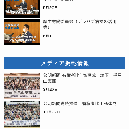
5月20日
厚生労働委員会（プレハブ病棟の活用
等）
6月10日
メディア掲載情報
公明新聞 有権者比1%達成 埼玉・毛呂
山支部
3月27日
公明新聞購読推進 有権者比１％達成
11月27日