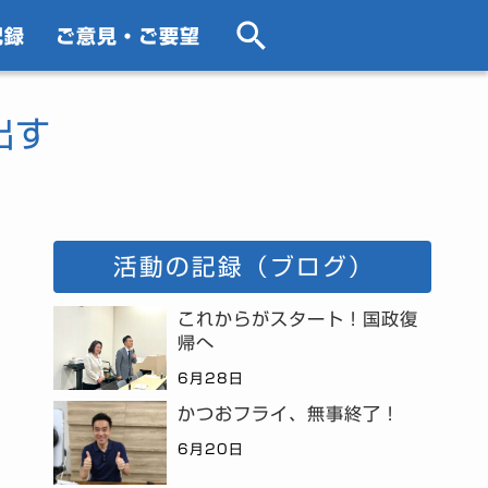
記録
ご意見・ご要望
出す
活動の記録（ブログ）
これからがスタート！国政復
帰へ
6月28日
かつおフライ、無事終了！
6月20日