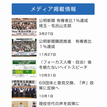
メディア掲載情報
公明新聞 有権者比1%達成
埼玉・毛呂山支部
3月27日
公明新聞購読推進 有権者比
１％達成
11月27日
（フォーカス人権・自治）後
を絶たないヘイトスピーチ
10月31日
69団体と意見交換、「声」政
策に反映へ
10月1日
現役世代の声を政策に