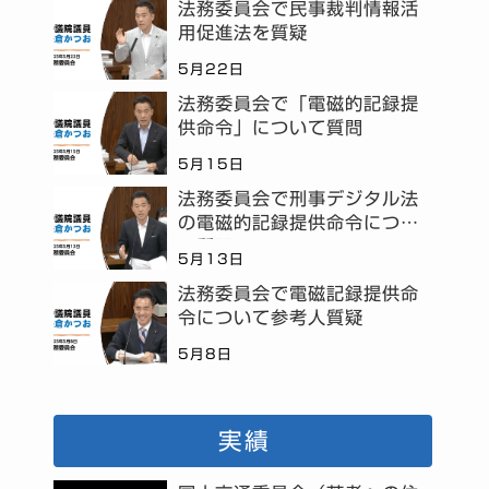
法務委員会で民事裁判情報活
用促進法を質疑
5月22日
法務委員会で「電磁的記録提
供命令」について質問
5月15日
法務委員会で刑事デジタル法
の電磁的記録提供命令につい
て質問
5月13日
法務委員会で電磁記録提供命
令について参考人質疑
5月8日
実績